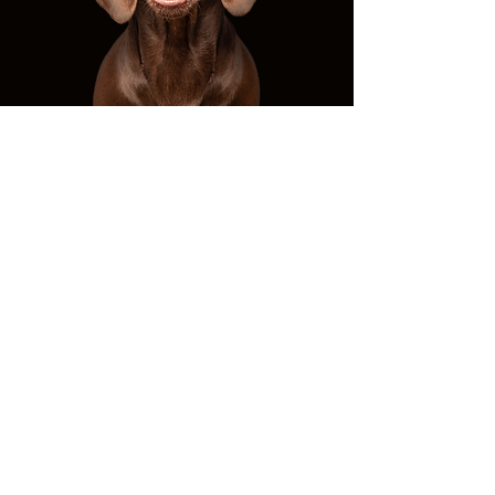
© 2025 by
YVONNE MEY
Folgt uns
Infos
HOME
ÜBER UNS