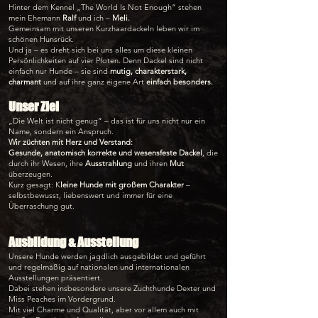
Hinter dem Kennel „The World Is Not Enough“ stehen
mein Ehemann
Ralf
und ich –
Meli.
Gemeinsam mit unseren Kurzhaardackeln leben wir im
schönen Hunsrück.
Und ja – es dreht sich bei uns alles um diese kleinen
Persönlichkeiten auf vier Pfoten. Denn Dackel sind nicht
einfach nur Hunde – sie sind
mutig, charakterstark,
charmant
und auf ihre ganz eigene Art
einfach besonders.
Unser Ziel
„Die Welt ist nicht genug“ – das ist für uns nicht nur ein
Name, sondern ein Anspruch.
Wir züchten mit Herz und Verstand:
Gesunde, anatomisch korrekte und wesensfeste Dackel
, die
durch ihr Wesen, ihre
Ausstrahlung
und ihren
Mut
überzeugen.
Kurz gesagt: K
leine Hunde mit großem Charakter
–
selbstbewusst, liebenswert und immer für eine
Überraschung gut.
Ausbildung & Ausstellung
Unsere Hunde werden jagdlich ausgebildet und geführt
und regelmäßig auf nationalen und internationalen
Ausstellungen präsentiert.
Dabei stehen insbesondere unsere Zuchthunde Dexter und
Miss Peaches im Vordergrund.
Mit viel Charme und Qualität, aber vor allem auch mit