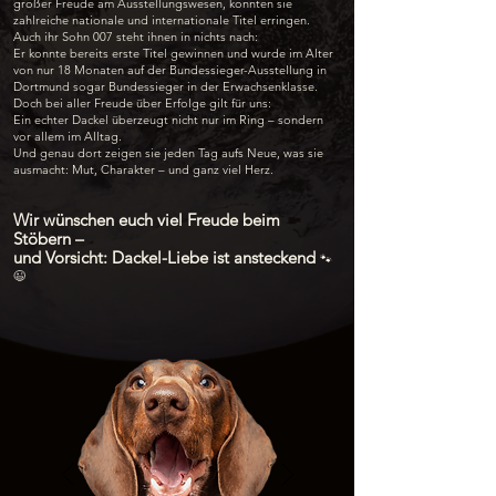
großer Freude am Ausstellungswesen, konnten sie
zahlreiche nationale und internationale Titel erringen.
Auch ihr Sohn 007 steht ihnen in nichts nach:
Er konnte bereits erste Titel gewinnen und wurde im Alter
von nur 18 Monaten auf der Bundessieger-Ausstellung in
Dortmund sogar Bundessieger in der Erwachsenklasse.
Doch bei aller Freude über Erfolge gilt für uns:
Ein echter Dackel überzeugt nicht nur im Ring – sondern
vor allem im Alltag.
Und genau dort zeigen sie jeden Tag aufs Neue, was sie
ausmacht: Mut, Charakter – und ganz viel Herz.
Wir wünschen euch viel Freude beim
Stöbern –
und Vorsicht: Dackel-Liebe ist ansteckend
🐾
😉