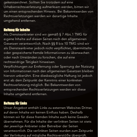
gekennzeichnet. Sollten Sie trotzdem auf eine
Urheberrechtsverletzung aufmerksam werden, bitten wir
um einen entsprechenden Hinweis. Bei Bekanntwerden von
Rechtsverletzungen werden wir derartige Inhalte
umgehend entfernen.
Haftung für Inhalte
Als Diensteanbieter sind wir gemäß § 7 Abs.1 TMG für
eigene Inhalte auf diesen Seiten nach den allgemeinen
Gesetzen verantwortlich. Nach §§ 8 bis 10 TMG sind wir
als Diensteanbieter jedoch nicht verpflichtet, übermittelte
oder gespeicherte fremde Informationen zu überwachen
oder nach Umständen zu forschen, die auf eine
rechtswidrige Tätigkeit hinweisen.
Verpflichtungen zur Entfernung oder Sperrung der Nutzung
von Informationen nach den allgemeinen Gesetzen bleiben
hiervon unberührt. Eine diesbezügliche Haftung ist jedoch
erst ab dem Zeitpunkt der Kenntnis einer konkreten
Rechtsverletzung möglich. Bei Bekanntwerden von
entsprechenden Rechtsverletzungen werden wir diese
Inhalte umgehend entfernen.
Haftung für Links
Unser Angebot enthält Links zu externen Websites Dritter,
auf deren Inhalte wir keinen Einfluss haben. Deshalb
können wir für diese fremden Inhalte auch keine Gewähr
übernehmen. Für die Inhalte der verlinkten Seiten ist stets
der jeweilige Anbieter oder Betreiber der Seiten
verantwortlich. Die verlinkten Seiten wurden zum Zeitpunkt
der Verlinkung auf mögliche Rechtsverstöße überprüft.