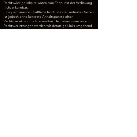
Rechtswidrige Inhalte waren zum Zeitpunkt der Verlinkung
nicht erkennbar.
Eine permanente inhaltliche Kontrolle der verlinkten Seiten
ist jedoch ohne konkrete Anhaltspunkte einer
Rechtsverletzung nicht zumutbar. Bei Bekanntwerden von
Rechtsverletzungen werden wir derartige Links umgehend
entfernen.
Quelle:
e-recht24.de
© 2025 by
YVONNE MEY
Folgt uns
Infos
HOME
ÜBER UNS