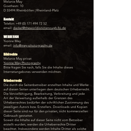
Melanie May
Goethestr. 10
D 55494 Rheinböllen | Rheinland-Pfalz
Kontakt
Telefon:
+49 (0) 171 494 72 52
email:
dackel@theworldisnotenough-fci.de
WEBDESIGN
Yvonne Mey
email:
info@mey-photography.de
Bildrechte
Melanie May privat
Yvonne Mey Photography
Bitte fragen Sie nach, falls Sie die Inhalte dieses
Internetangebotes verwenden möchten.
Urheberrecht
Die durch die Seitenbetreiber erstellten Inhalte und Werke
auf diesen Seiten unterliegen dem deutschen Urheberrecht.
Die Vervielfältigung, Bearbeitung, Verbreitung und jede
Art der Verwertung außerhalb der Grenzen des
Urheberrechtes bedürfen der schriftlichen Zustimmung des
jeweiligen Autors bzw. Erstellers. Downloads und Kopien
dieser Seite sind nur für den privaten, nicht kommerziellen
Gebrauch gestattet.
Soweit die Inhalte auf dieser Seite nicht vom Betreiber
erstellt wurden, werden die Urheberrechte Dritter
beachtet. Insbesondere werden Inhalte Dritter als solche