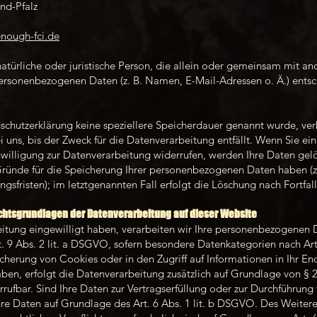
nd-Pfalz
nough-fci.de
e natürliche oder juristische Person, die allein oder gemeinsam mit 
personenbezogenen Daten (z. B. Namen, E-Mail-Adressen o. Ä.) entsc
schutzerklärung keine speziellere Speicherdauer genannt wurde, ver
ns, bis der Zweck für die Datenverarbeitung entfällt. Wenn Sie ei
illigung zur Datenverarbeitung widerrufen, werden Ihre Daten gelös
Gründe für die Speicherung Ihrer personenbezogenen Daten haben (z.
gsfristen); im letztgenannten Fall erfolgt die Löschung nach Fortfal
chtsgrundlagen der Datenverarbeitung auf dieser Website
eitung eingewilligt haben, verarbeiten wir Ihre personenbezogenen 
t. 9 Abs. 2 lit. a DSGVO, sofern besondere Datenkategorien nach Ar
cherung von Cookies oder in den Zugriff auf Informationen in Ihr End
haben, erfolgt die Datenverarbeitung zusätzlich auf Grundlage von §
derrufbar. Sind Ihre Daten zur Vertragserfüllung oder zur Durchführu
Ihre Daten auf Grundlage des Art. 6 Abs. 1 lit. b DSGVO. Des Weitere