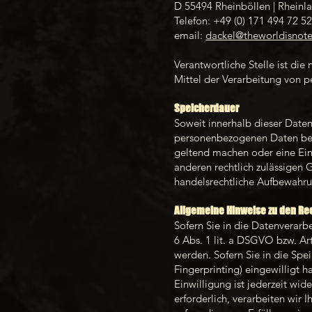
D 55494 Rheinböllen | Rheinla
Telefon: +49 (0) 171 494 72 52
email:
dackel@theworldisnote
Verantwortliche Stelle ist di
Mittel der Verarbeitung von 
Speicherdauer
Soweit innerhalb dieser Daten
personenbezogenen Daten bei u
geltend machen oder eine Einw
anderen rechtlich zulässigen 
handelsrechtliche Aufbewahrun
Allgemeine Hinweise zu den Re
Sofern Sie in die Datenverarb
6 Abs. 1 lit. a DSGVO bzw. Ar
werden. Sofern Sie in die Spei
Fingerprinting) eingewilligt 
Einwilligung ist jederzeit wi
erforderlich, verarbeiten wir 