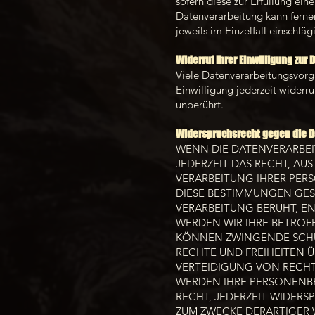
sofern diese zur Erfüllung ein
Datenverarbeitung kann ferner
jeweils im Einzelfall einschl
Widerruf Ihrer Einwilligung zur
Viele Datenverarbeitungsvorgä
Einwilligung jederzeit widerr
unberührt.
Widerspruchsrecht gegen die D
WENN DIE DATENVERARBEIT
JEDERZEIT DAS RECHT, AU
VERARBEITUNG IHRER PER
DIESE BESTIMMUNGEN GEST
VERARBEITUNG BERUHT, E
WERDEN WIR IHRE BETROF
KÖNNEN ZWINGENDE SCHUT
RECHTE UND FREIHEITEN 
VERTEIDIGUNG VON RECHTS
WERDEN IHRE PERSONENBE
RECHT, JEDERZEIT WIDER
ZUM ZWECKE DERARTIGER W