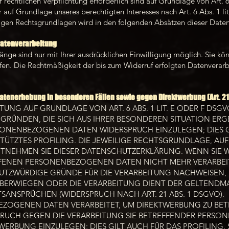
er rechtlichen Verpflichtung erforderlich sind auf Grundlage von Art. 
 auf Grundlage unseres berechtigten Interesses nach Art. 6 Abs. 1 li
ägigen Rechtsgrundlagen wird in den folgenden Absätzen dieser Daten
 Datenverarbeitung
nge sind nur mit Ihrer ausdrücklichen Einwilligung möglich. Sie könn
ufen. Die Rechtmäßigkeit der bis zum Widerruf erfolgten Datenverar
atenerhebung in besonderen Fällen sowie gegen Direktwerbung (Art. 2
UNG AUF GRUNDLAGE VON ART. 6 ABS. 1 LIT. E ODER F DSGV
S GRÜNDEN, DIE SICH AUS IHRER BESONDEREN SITUATION ER
SONENBEZOGENEN DATEN WIDERSPRUCH EINZULEGEN; DIES GI
ÜTZTES PROFILING. DIE JEWEILIGE RECHTSGRUNDLAGE, AUF
NTNEHMEN SIE DIESER DATENSCHUTZERKLÄRUNG. WENN SIE 
FENEN PERSONENBEZOGENEN DATEN NICHT MEHR VERARBEITE
ZWÜRDIGE GRÜNDE FÜR DIE VERARBEITUNG NACHWEISEN, DI
ÜBERWIEGEN ODER DIE VERARBEITUNG DIENT DER GELTEND
ANSPRÜCHEN (WIDERSPRUCH NACH ART. 21 ABS. 1 DSGVO).
ZOGENEN DATEN VERARBEITET, UM DIREKTWERBUNG ZU BETRE
SPRUCH GEGEN DIE VERARBEITUNG SIE BETREFFENDER PERS
ERBUNG EINZULEGEN; DIES GILT AUCH FÜR DAS PROFILING, 