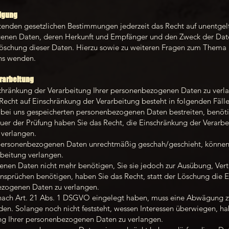
tigung
enden gesetzlichen Bestimmungen jederzeit das Recht auf unentgeltl
enen Daten, deren Herkunft und Empfänger und den Zweck der Date
 Löschung dieser Daten. Hierzu sowie zu weiteren Fragen zum Them
uns wenden.
rarbeitung
schränkung der Verarbeitung Ihrer personenbezogenen Daten zu verla
Recht auf Einschränkung der Verarbeitung besteht in folgenden Fälle
r bei uns gespeicherten personenbezogenen Daten bestreiten, benöti
auer der Prüfung haben Sie das Recht, die Einschränkung der Verarbe
verlangen.
personenbezogenen Daten unrechtmäßig geschah/geschieht, können 
beitung verlangen.
nen Daten nicht mehr benötigen, Sie sie jedoch zur Ausübung, Ver
prüchen benötigen, haben Sie das Recht, statt der Löschung die E
ezogenen Daten zu verlangen.
nach Art. 21 Abs. 1 DSGVO eingelegt haben, muss eine Abwägung z
n. Solange noch nicht feststeht, wessen Interessen überwiegen, hab
ng Ihrer personenbezogenen Daten zu verlangen.