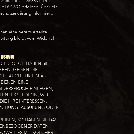
6 Abs. 1 lit. c DSGVO. Die
t. f DSGVO erfolgen. Über die
schutzerklärung informiert.
en eine bereits erteilte
beitung bleibt vom Widerruf
1 DSGVO)
O ERFOLGT, HABEN SIE
GEBEN, GEGEN DIE
LT AUCH FÜR EIN AUF
 DENEN EINE
WIDERSPRUCH EINLEGEN,
N, ES SEI DENN, WIR
E IHRE INTERESSEN,
MACHUNG, AUSÜBUNG ODER
IBEN, SO HABEN SIE DAS
ONENBEZOGENER DATEN
SOWEIT ES MIT SOLCHER