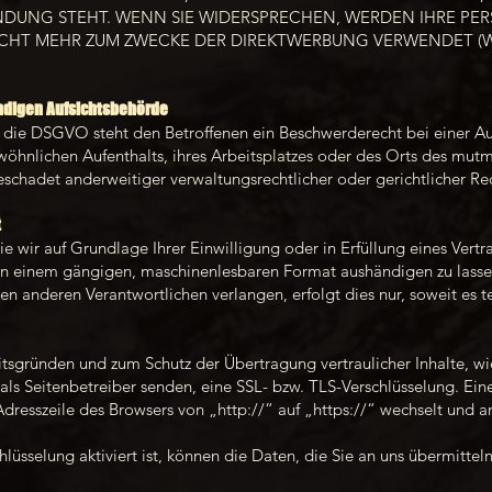
NDUNG STEHT. WENN SIE WIDERSPRECHEN, WERDEN IHRE 
CHT MEHR ZUM ZWECKE DER DIREKTWERBUNG VERWENDET (W
ndigen Aufsichts­behörde
 die DSGVO steht den Betroffenen ein Beschwerderecht bei einer Au
wöhnlichen Aufenthalts, ihres Arbeitsplatzes oder des Orts des mut
chadet anderweitiger verwaltungsrechtlicher oder gerichtlicher Re
t
e wir auf Grundlage Ihrer Einwilligung oder in Erfüllung eines Vertr
 in einem gängigen, maschinenlesbaren Format aushändigen zu lassen
n anderen Verantwortlichen verlangen, erfolgt dies nur, soweit es t
eitsgründen und zum Schutz der Übertragung vertraulicher Inhalte, w
 als Seitenbetreiber senden, eine SSL- bzw. TLS-Verschlüsselung. Ein
Adresszeile des Browsers von „http://“ auf „https://“ wechselt und 
üsselung aktiviert ist, können die Daten, die Sie an uns übermitteln