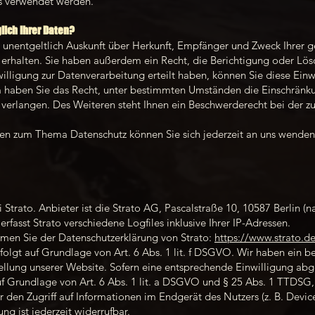
ns verwendet werden.
lich Ihrer Daten?
, unentgeltlich Auskunft über Herkunft, Empfänger und Zweck Ihrer 
rhalten. Sie haben außerdem ein Recht, die Berichtigung oder Lös
lligung zur Datenverarbeitung erteilt haben, können Sie diese Einwil
 haben Sie das Recht, unter bestimmten Umständen die Einschränku
erlangen. Des Weiteren steht Ihnen ein Beschwerderecht bei der z
gen zum Thema Datenschutz können Sie sich jederzeit an uns wenden
 Strato. Anbieter ist die Strato AG, Pascalstraße 10, 10587 Berlin (
rfasst Strato verschiedene Logfiles inklusive Ihrer IP-Adressen.
men Sie der Datenschutzerklärung von Strato:
https://www.strato.d
olgt auf Grundlage von Art. 6 Abs. 1 lit. f DSGVO. Wir haben ein ber
ellung unserer Website. Sofern eine entsprechende Einwilligung abge
uf Grundlage von Art. 6 Abs. 1 lit. a DSGVO und § 25 Abs. 1 TTDSG,
den Zugriff auf Informationen im Endgerät des Nutzers (z. B. Device
ng ist jederzeit widerrufbar.